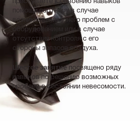
приступаете к освоению навыков
помощи партнеру в случае
возникновения у него проблем с
оборудованием или в случае
отсутствия контроля с его
стороны запасов воздуха.
Шестое занятие
посвящено ряду
навыков по решению возможных
проблем в состоянии невесомости.