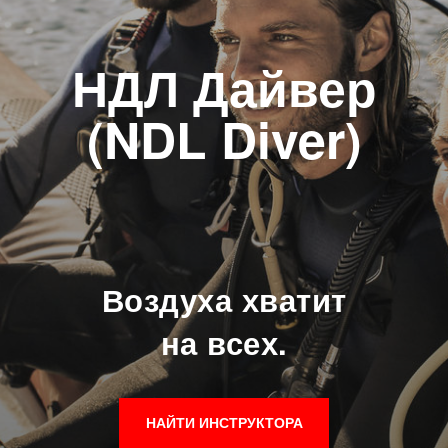
НДЛ Дайвер
(NDL Diver)
Воздуха хватит
на всех.
НАЙТИ ИНСТРУКТОРА