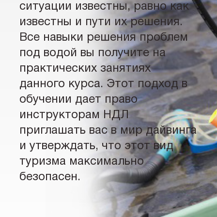
ситуации известны, равно как
известны и пути их решения.
Все навыки решения проблем
под водой вы получите на
практических занятиях
данного курса. Этот подход в
обучении дает право
инструкторам НДЛ
приглашать вас в мир дайвинга
и утверждать, что этот вид
туризма максимально
безопасен.