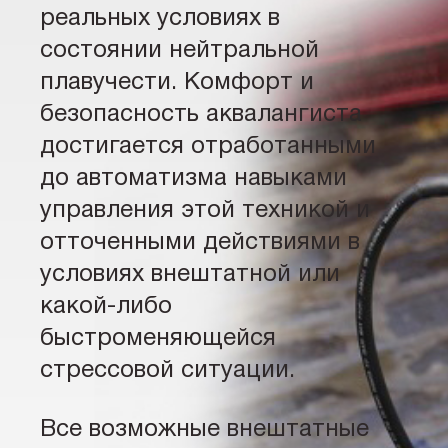
реальных условиях в
состоянии нейтральной
плавучести. Комфорт и
безопасность аквалангиста
достигается отработанными
до автоматизма навыками
управления этой техникой и
отточенными действиями в
условиях внештатной или
какой-либо
быстроменяющейся
стрессовой ситуации.
Все возможные внештатные